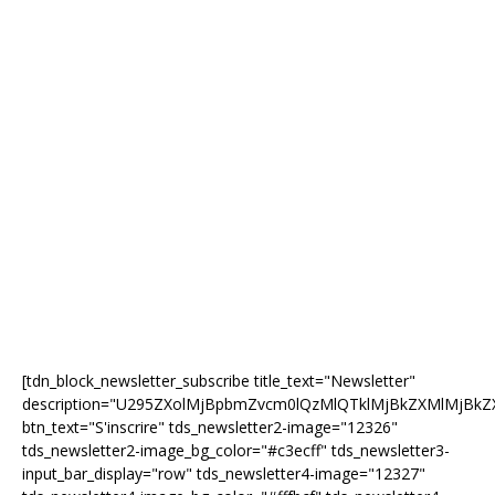
[tdn_block_newsletter_subscribe title_text="Newsletter"
description="U295ZXolMjBpbmZvcm0lQzMlQTklMjBkZXMlMjB
btn_text="S'inscrire" tds_newsletter2-image="12326"
tds_newsletter2-image_bg_color="#c3ecff" tds_newsletter3-
input_bar_display="row" tds_newsletter4-image="12327"