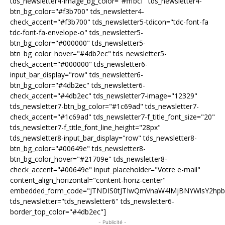
tds_newsletter4-image_bg_color="#fffbcf" tds_newsletter4-
btn_bg_color="#f3b700" tds_newsletter4-
check_accent="#f3b700" tds_newsletter5-tdicon="tdc-font-fa
tdc-font-fa-envelope-o" tds_newsletter5-
btn_bg_color="#000000" tds_newsletter5-
btn_bg_color_hover="#4db2ec" tds_newsletter5-
check_accent="#000000" tds_newsletter6-
input_bar_display="row" tds_newsletter6-
btn_bg_color="#4db2ec" tds_newsletter6-
check_accent="#4db2ec" tds_newsletter7-image="12329"
tds_newsletter7-btn_bg_color="#1c69ad" tds_newsletter7-
check_accent="#1c69ad" tds_newsletter7-f_title_font_size="20"
tds_newsletter7-f_title_font_line_height="28px"
tds_newsletter8-input_bar_display="row" tds_newsletter8-
btn_bg_color="#00649e" tds_newsletter8-
btn_bg_color_hover="#21709e" tds_newsletter8-
check_accent="#00649e" input_placeholder="Votre e-mail"
content_align_horizontal="content-horiz-center"
embedded_form_code="JTNDIS0tJTIwQmVnaW4lMjBNYWlsY2hp
tds_newsletter="tds_newsletter6" tds_newsletter6-
border_top_color="#4db2ec"]
- Publicité -