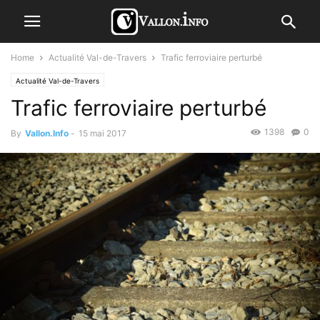
Home
Actualité Val-de-Travers
Trafic ferroviaire perturbé
Actualité Val-de-Travers
Trafic ferroviaire perturbé
1398
0
By
Vallon.Info
-
15 mai 2017