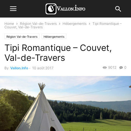
Home
Région Val-de-Travers
Hébergements
Tipi Romantique –
Couvet, Val-de-Travers
Région Val-de-Travers
Hébergements
Tipi Romantique – Couvet,
Val-de-Travers
9012
0
By
Vallon.Info
-
10 août 2017