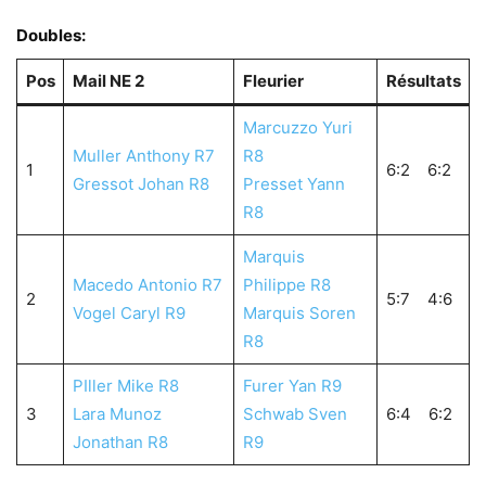
Doubles:
Pos
Mail NE 2
Fleurier
Résultats
Marcuzzo Yuri
Muller Anthony R7
R8
1
6:2 6:2
Gressot Johan R8
Presset Yann
R8
Marquis
Macedo Antonio R7
Philippe R8
2
5:7 4:6
Vogel Caryl R9
Marquis Soren
R8
PIller Mike R8
Furer Yan R9
3
Lara Munoz
Schwab Sven
6:4 6:2
Jonathan R8
R9