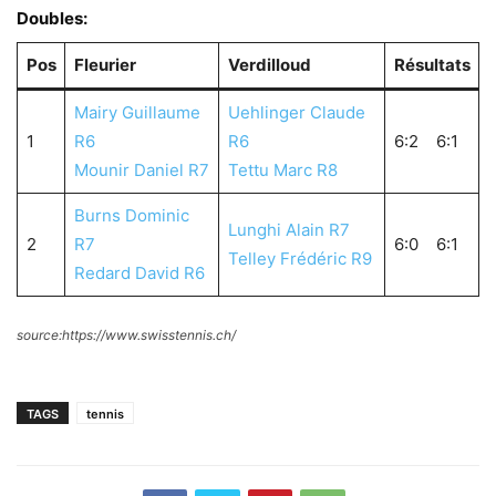
Doubles:
Pos
Fleurier
Verdilloud
Résultats
Mairy Guillaume
Uehlinger Claude
1
R6
R6
6:2 6:1
Mounir Daniel R7
Tettu Marc R8
Burns Dominic
Lunghi Alain R7
2
R7
6:0 6:1
Telley Frédéric R9
Redard David R6
source:https://www.swisstennis.ch/
TAGS
tennis