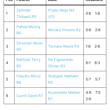
Zehnder
Prado Alejo N3
1
0:6 1:6
Thibault R5
(31)
Pahud Myung
2
Morard Vincent R2
0:6 2:6
R5
Struchen Kevin
3
Tornare Alexis R3
1:6 2:6
R5
Baillods Terry
De Figueiredo
4
6:1 6:3
R5
Olivier R3
Claudio Mirco
Grangier Nathaen
5
5:7 5:7
R6
R5
Russiniello Matteo
4:6 7:5
6
Currit David R7
R7
2:6