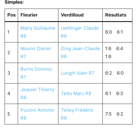
Simples:
Pos
Fleurier
Verdilloud
Résultats
Mairy Guillaume
Uehlinger Claude
1
6:0 6:1
R6
R6
Mounir Daniel
Ding Jean-Claude
1:6 6:4
2
R7
R6
1:6
Burns Dominic
3
Lunghi Alain R7
6:2 6:0
R7
Jequier Thierry
4
Tettu Marc R8
6:1 6:3
R8
Puccini Antonio
Telley Frédéric
5
7:5 6:2
R8
R9