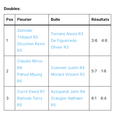
Doubles:
Pos
Fleurier
Bulle
Résultats
Zehnder
Tornare Alexis R3
Thibault R5
1
De Figueiredo
3:6 4:6
Struchen Kevin
Olivier R3
R5
Claudio Mirco
R6
Cuennet Justin R4
2
5:7 1:6
Pahud Myung
Morard Vincent R2
R5
Currit David R7
Azzopardi John R4
3
Baillods Terry
Grangier Nathaen
6:1 6:4
R5
R5