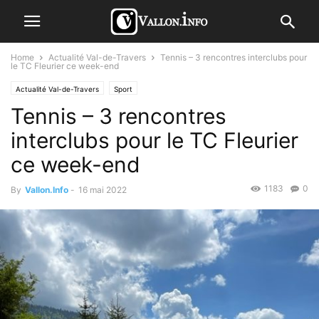
Home
Actualité Val-de-Travers
Tennis – 3 rencontres interclubs pour
le TC Fleurier ce week-end
Actualité Val-de-Travers
Sport
Tennis – 3 rencontres
interclubs pour le TC Fleurier
ce week-end
1183
0
By
Vallon.Info
-
16 mai 2022