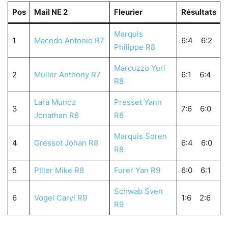
Pos
Mail NE 2
Fleurier
Résultats
Marquis
1
Macedo Antonio R7
6:4 6:2
Philippe R8
Marcuzzo Yuri
2
Muller Anthony R7
6:1 6:4
R8
Lara Munoz
Presset Yann
3
7:6 6:0
Jonathan R8
R8
Marquis Soren
4
Gressot Johan R8
6:4 6:0
R8
5
PIller Mike R8
Furer Yan R9
6:0 6:1
Schwab Sven
6
Vogel Caryl R9
1:6 2:6
R9