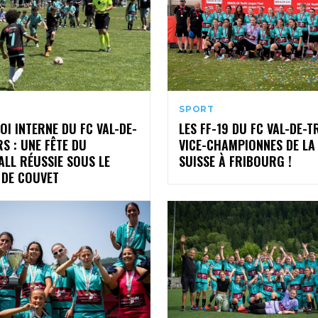
SPORT
I INTERNE DU FC VAL-DE-
LES FF-19 DU FC VAL-DE-
S : UNE FÊTE DU
VICE-CHAMPIONNES DE LA
LL RÉUSSIE SOUS LE
SUISSE À FRIBOURG !
 DE COUVET