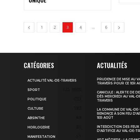
...
1
2
3
4
6
CATÉGORIES
ACTUALITÉS
PRUDENCE DE MISE AU V
ACTUALITÉ VAL-DE-TRAVERS
TRAVERS POUR CE 1ER 
935
3605
SPORT
CANICULE : ALERTE DE D
DÈS MERCREDI AU VAL-D
253
POLITIQUE
TRAVERS
182
CULTURE
LA COMMUNE DE VAL-DE
RENONCE À SON FEU D’AR
83
1ER AOÛT
ABSINTHE
81
INTERDICTION DES FEUX
HORLOGERIE
D’ARTIFICE AU VAL-DE-T
51
MANIFESTATION
ART MÔTIERS : LA GRAN