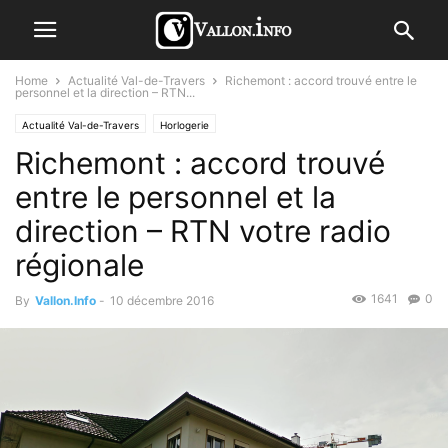
Home
Actualité Val-de-Travers
Richemont : accord trouvé entre le
personnel et la direction – RTN...
Actualité Val-de-Travers
Horlogerie
Richemont : accord trouvé
entre le personnel et la
direction – RTN votre radio
régionale
1641
0
By
Vallon.Info
-
10 décembre 2016