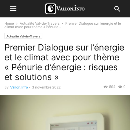
Home
Actualité Val-de-Travers
Premier Dialogue sur l’énergie et le
climat avec pour thème « Pénurie...
Actualité Val-de-Travers
Premier Dialogue sur l’énergie
et le climat avec pour thème
« Pénurie d’énergie : risques
et solutions »
594
0
By
Vallon.Info
-
3 novembre 2022