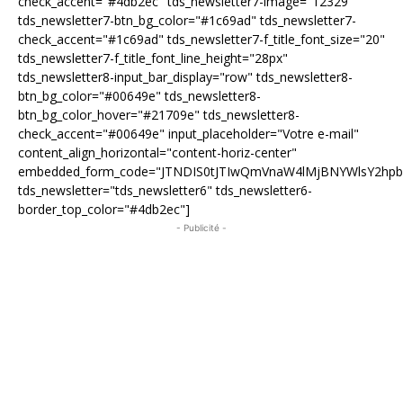
check_accent="#4db2ec" tds_newsletter7-image="12329"
tds_newsletter7-btn_bg_color="#1c69ad" tds_newsletter7-
check_accent="#1c69ad" tds_newsletter7-f_title_font_size="20"
tds_newsletter7-f_title_font_line_height="28px"
tds_newsletter8-input_bar_display="row" tds_newsletter8-
btn_bg_color="#00649e" tds_newsletter8-
btn_bg_color_hover="#21709e" tds_newsletter8-
check_accent="#00649e" input_placeholder="Votre e-mail"
content_align_horizontal="content-horiz-center"
embedded_form_code="JTNDIS0tJTIwQmVnaW4lMjBNYWlsY2hp
tds_newsletter="tds_newsletter6" tds_newsletter6-
border_top_color="#4db2ec"]
- Publicité -