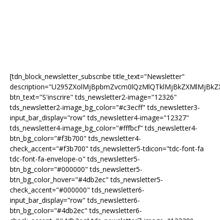
[tdn_block_newsletter_subscribe title_text="Newsletter"
description="U295ZXolMjBpbmZvcm0lQzMlQTklMjBkZXMlMjB
btn_text="S'inscrire" tds_newsletter2-image="12326"
tds_newsletter2-image_bg_color="#c3ecff" tds_newsletter3-
input_bar_display="row" tds_newsletter4-image="12327"
tds_newsletter4-image_bg_color="#fffbcf" tds_newsletter4-
btn_bg_color="#f3b700" tds_newsletter4-
check_accent="#f3b700" tds_newsletter5-tdicon="tdc-font-fa
tdc-font-fa-envelope-o" tds_newsletter5-
btn_bg_color="#000000" tds_newsletter5-
btn_bg_color_hover="#4db2ec" tds_newsletter5-
check_accent="#000000" tds_newsletter6-
input_bar_display="row" tds_newsletter6-
btn_bg_color="#4db2ec" tds_newsletter6-