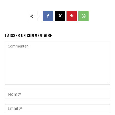
LAISSER UN COMMENTAIRE
Commenter
:
N
:*
Ema
:*