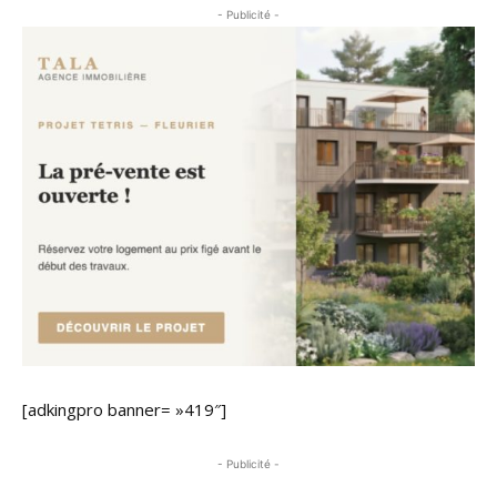
- Publicité -
[adkingpro banner= »419″]
- Publicité -