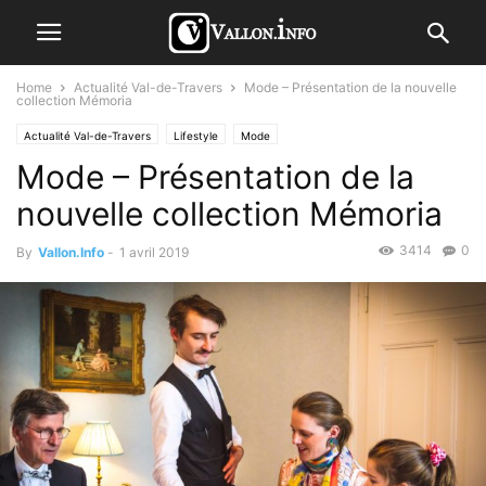
Home
Actualité Val-de-Travers
Mode – Présentation de la nouvelle
collection Mémoria
Actualité Val-de-Travers
Lifestyle
Mode
Mode – Présentation de la
nouvelle collection Mémoria
3414
0
By
Vallon.Info
-
1 avril 2019