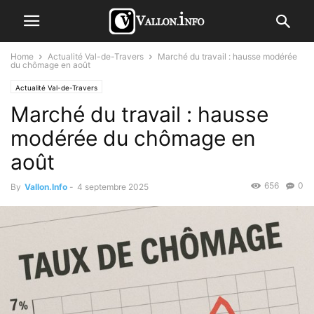
Home
Actualité Val-de-Travers
Marché du travail : hausse modérée
du chômage en août
Actualité Val-de-Travers
Marché du travail : hausse
modérée du chômage en
août
656
0
By
Vallon.Info
-
4 septembre 2025