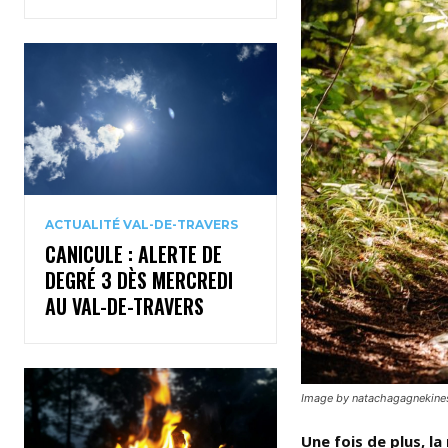
ACTUALITÉ VAL-DE-TRAVERS
CANICULE : ALERTE DE
DEGRÉ 3 DÈS MERCREDI
AU VAL-DE-TRAVERS
Image by natachagagnekine
Une fois de plus, l