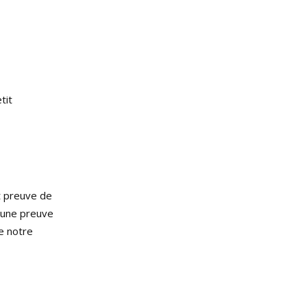
tit
t preuve de
t une preuve
de notre