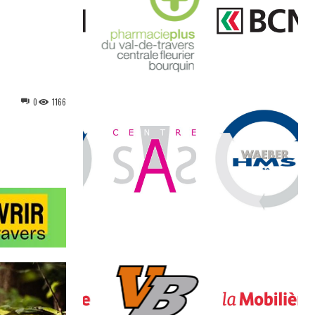
0
1166