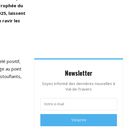
 Trophée du
25, laissent
 ravir les
lé positif,
ge au point
Newsletter
stouflants,
Soyez informé des dernières nouvelles à
Val-de-Travers
S'inscrire