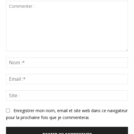
Commenter
:
N
:*
Ema
:*
Sit
:
Enregistrer mon nom, email et site web dans ce navigateur
pour la prochaine fois que je commenterai.