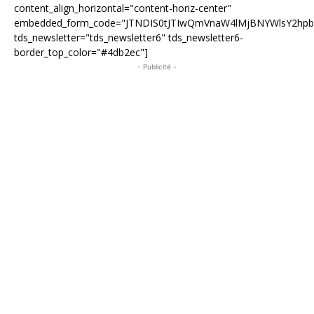
content_align_horizontal="content-horiz-center"
embedded_form_code="JTNDIS0tJTIwQmVnaW4lMjBNYWlsY2hp
tds_newsletter="tds_newsletter6" tds_newsletter6-
border_top_color="#4db2ec"]
- Publicité -