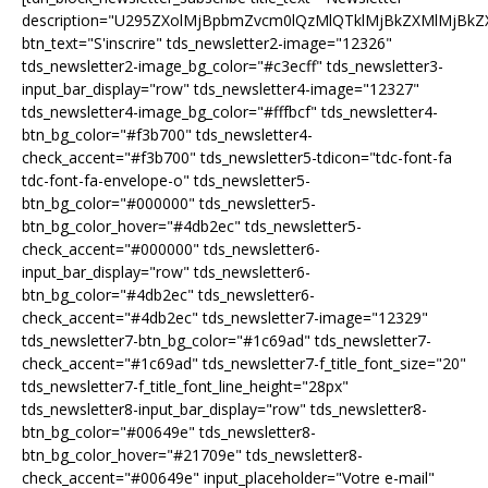
description="U295ZXolMjBpbmZvcm0lQzMlQTklMjBkZXMlMjB
btn_text="S'inscrire" tds_newsletter2-image="12326"
tds_newsletter2-image_bg_color="#c3ecff" tds_newsletter3-
input_bar_display="row" tds_newsletter4-image="12327"
tds_newsletter4-image_bg_color="#fffbcf" tds_newsletter4-
btn_bg_color="#f3b700" tds_newsletter4-
check_accent="#f3b700" tds_newsletter5-tdicon="tdc-font-fa
tdc-font-fa-envelope-o" tds_newsletter5-
btn_bg_color="#000000" tds_newsletter5-
btn_bg_color_hover="#4db2ec" tds_newsletter5-
check_accent="#000000" tds_newsletter6-
input_bar_display="row" tds_newsletter6-
btn_bg_color="#4db2ec" tds_newsletter6-
check_accent="#4db2ec" tds_newsletter7-image="12329"
tds_newsletter7-btn_bg_color="#1c69ad" tds_newsletter7-
check_accent="#1c69ad" tds_newsletter7-f_title_font_size="20"
tds_newsletter7-f_title_font_line_height="28px"
tds_newsletter8-input_bar_display="row" tds_newsletter8-
btn_bg_color="#00649e" tds_newsletter8-
btn_bg_color_hover="#21709e" tds_newsletter8-
check_accent="#00649e" input_placeholder="Votre e-mail"