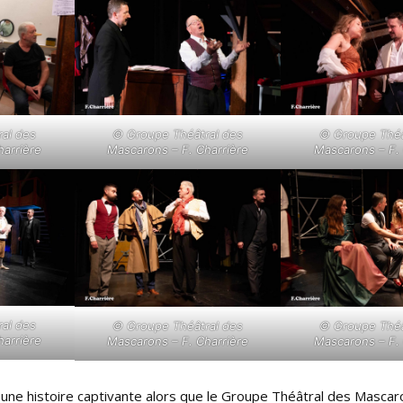
al des
© Groupe Théâtral des
© Groupe Théâ
harrière
Mascarons – F. Charrière
Mascarons – F. 
al des
© Groupe Théâtral des
© Groupe Théâ
harrière
Mascarons – F. Charrière
Mascarons – F. 
r une histoire captivante alors que le Groupe Théâtral des Masca