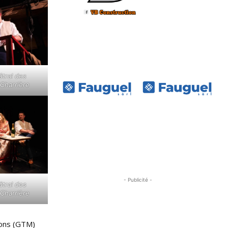
tral des
Charrière
- Publicité -
tral des
Charrière
rons (GTM)