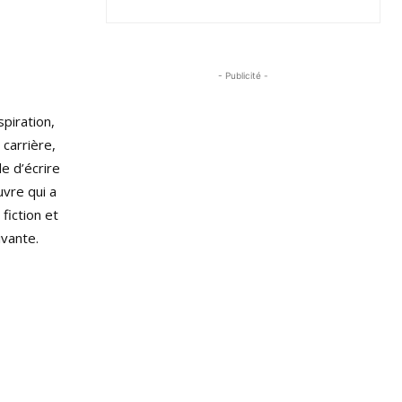
- Publicité -
piration,
 carrière,
de d’écrire
uvre qui a
fiction et
ivante.