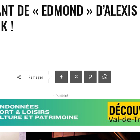
NT DE « EDMOND » D’ALEXIS
K !
Partager
- Publicité -