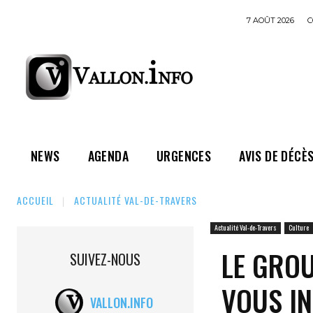
7 AOÛT 2026
C
NEWS
AGENDA
URGENCES
AVIS DE DÉCÈ
ACCUEIL
ACTUALITÉ VAL-DE-TRAVERS
Actualité Val-de-Travers
Culture
LE GRO
SUIVEZ-NOUS
VOUS IN
VALLON.INFO