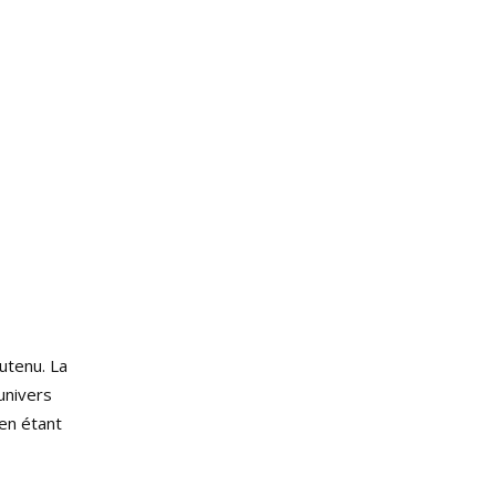
utenu. La
univers
 en étant