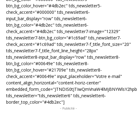
btn_bg_color_hover="#4db2ec" tds_newsletter5-
check_accent="#000000" tds_newsletter6-
input_bar_display="row" tds_newsletter6-
btn_bg_color="#4db2ec" tds_newsletter6-
check_accent="#4db2ec" tds_newsletter7-image="12329"
tds_newsletter7-btn_bg_color="#1c69ad" tds_newsletter7-
check_accent="#1c69ad" tds_newsletter7-f_title_font_size="20"
tds_newsletter7-f_title_font_line_height="28px"
tds_newsletter8-input_bar_display="row" tds_newsletter8-
btn_bg_color="#00649e" tds_newsletter8-
btn_bg_color_hover="#21709e" tds_newsletter8-
check_accent="#00649e" input_placeholder="Votre e-mail"
content_align_horizontal="content-horiz-center"
embedded_form_code="JTNDIS0tJTIwQmVnaW4lMjBNYWlsY2hp
tds_newsletter="tds_newsletter6" tds_newsletter6-
border_top_color="#4db2ec"]
- Publicité -