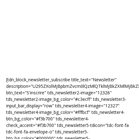
[tdn_block_newsletter_subscribe title_text="Newsletter"
description="U295ZXolMjBpbmZvcm0lQzMlQTklMjBkZXMlMjB
btn_text="S'inscrire" tds_newsletter2-image="12326"
tds_newsletter2-image_bg_color="#c3ecff" tds_newsletter3-
input_bar_display="row" tds_newsletter4-image="12327"
tds_newsletter4-image_bg_color="#fffbcf" tds_newsletter4-
btn_bg_color="#f3b700" tds_newsletter4-
check_accent="#f3b700" tds_newsletter5-tdicon="tdc-font-fa
tdc-font-fa-envelope-o" tds_newsletter5-
btn_bg_color="#000000" tds_newsletter5-