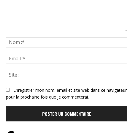
Commenter
:
N
:*
Ema
:*
Sit
:
Enregistrer mon nom, email et site web dans ce navigateur
pour la prochaine fois que je commenterai.