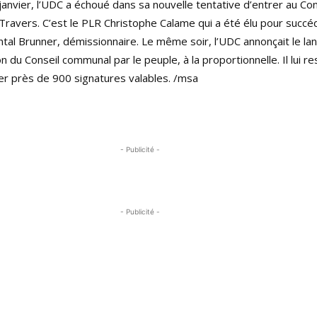
anvier, l’UDC a échoué dans sa nouvelle tentative d’entrer au Con
ravers. C’est le PLR Christophe Calame qui a été élu pour succé
ntal Brunner, démissionnaire. Le même soir, l’UDC annonçait le l
tion du Conseil communal par le peuple, à la proportionnelle. Il lui r
ter près de 900 signatures valables. /msa
- Publicité -
- Publicité -