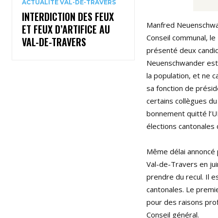
ACTUALITÉ VAL-DE-TRAVERS
INTERDICTION DES FEUX
Manfred Neuenschwand
ET FEUX D’ARTIFICE AU
Conseil communal, le 2
VAL-DE-TRAVERS
présenté deux candida
Neuenschwander estime
la population, et ne 
sa fonction de présid
certains collègues du 
bonnement quitté l’UD
élections cantonales d
Même délai annoncé p
Val-de-Travers en jui
prendre du recul. Il 
cantonales. Le premie
pour des raisons prof
Conseil général.