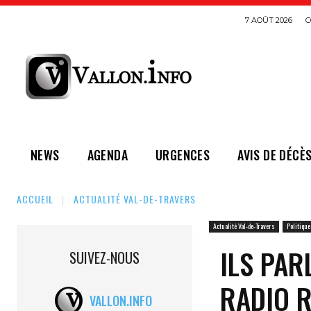
7 AOÛT 2026
C
NEWS
AGENDA
URGENCES
AVIS DE DÉCÈ
ACCUEIL
ACTUALITÉ VAL-DE-TRAVERS
Actualité Val-de-Travers
Politique
ILS PAR
SUIVEZ-NOUS
RADIO 
VALLON.INFO