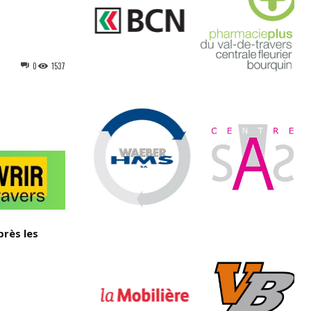
0
1537
près les