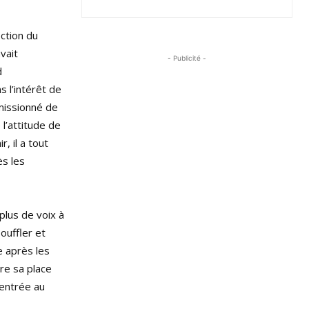
ction du
vait
- Publicité -
d
 l’intérêt de
émissionné de
 l’attitude de
, il a tout
ès les
plus de voix à
ouffler et
e après les
re sa place
 entrée au