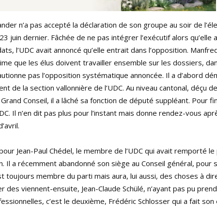
er n’a pas accepté la déclaration de son groupe au soir de l’éle
3 juin dernier. Fâchée de ne pas intégrer l’exécutif alors qu’elle a
ts, l’UDC avait annoncé qu’elle entrait dans l’opposition. Manfre
 que les élus doivent travailler ensemble sur les dossiers, dans
cautionne pas l’opposition systématique annoncée. Il a d’abord d
ent de la section vallonnière de l’UDC. Au niveau cantonal, déçu de
Grand Conseil, il a lâché sa fonction de député suppléant. Pour finir
C. Il n’en dit pas plus pour l’instant mais donne rendez-vous apr
’avril.
our Jean-Paul Chédel, le membre de l’UDC qui avait remporté le 
n. Il a récemment abandonné son siège au Conseil général, pour s
est toujours membre du parti mais aura, lui aussi, des choses à dir
r des viennent-ensuite, Jean-Claude Schülé, n’ayant pas pu prend
essionnelles, c’est le deuxième, Frédéric Schlosser qui a fait son