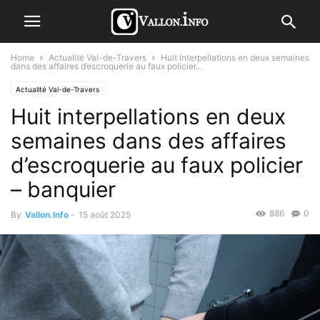
Home
Actualité Val-de-Travers
Huit interpellations en deux semaines
dans des affaires d’escroquerie au faux policier...
Actualité Val-de-Travers
Huit interpellations en deux
semaines dans des affaires
d’escroquerie au faux policier
– banquier
886
0
By
Vallon.Info
-
15 août 2025