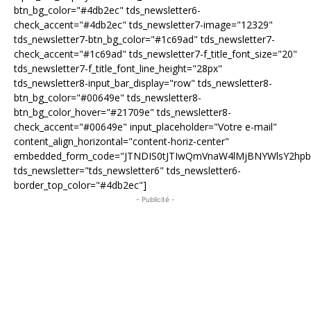
btn_bg_color="#4db2ec" tds_newsletter6-
check_accent="#4db2ec" tds_newsletter7-image="12329"
tds_newsletter7-btn_bg_color="#1c69ad" tds_newsletter7-
check_accent="#1c69ad" tds_newsletter7-f_title_font_size="20"
tds_newsletter7-f_title_font_line_height="28px"
tds_newsletter8-input_bar_display="row" tds_newsletter8-
btn_bg_color="#00649e" tds_newsletter8-
btn_bg_color_hover="#21709e" tds_newsletter8-
check_accent="#00649e" input_placeholder="Votre e-mail"
content_align_horizontal="content-horiz-center"
embedded_form_code="JTNDIS0tJTIwQmVnaW4lMjBNYWlsY2hp
tds_newsletter="tds_newsletter6" tds_newsletter6-
border_top_color="#4db2ec"]
- Publicité -