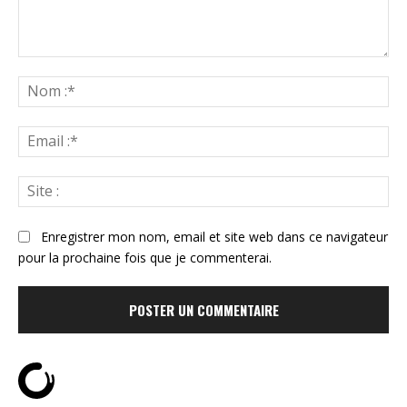
Commenter
:
N
:*
Ema
:*
Sit
:
Enregistrer mon nom, email et site web dans ce navigateur
pour la prochaine fois que je commenterai.