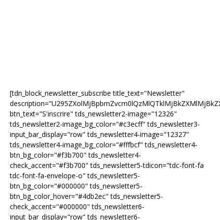
[tdn_block_newsletter_subscribe title_text="Newsletter"
description="U295ZXolMjBpbmZvcm0lQzMlQTklMjBkZXMlMjB
btn_text="S'inscrire" tds_newsletter2-image="12326"
tds_newsletter2-image_bg_color="#c3ecff" tds_newsletter3-
input_bar_display="row" tds_newsletter4-image="12327"
tds_newsletter4-image_bg_color="#fffbcf" tds_newsletter4-
btn_bg_color="#f3b700" tds_newsletter4-
check_accent="#f3b700" tds_newsletter5-tdicon="tdc-font-fa
tdc-font-fa-envelope-o" tds_newsletter5-
btn_bg_color="#000000" tds_newsletter5-
btn_bg_color_hover="#4db2ec" tds_newsletter5-
check_accent="#000000" tds_newsletter6-
input_bar_display="row" tds_newsletter6-