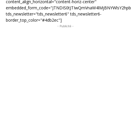
content_align_horizontal="content-horiz-center"
embedded_form_code="JTNDIS0tJTIwQmVnaW4lMjBNYWlsY2hp
tds_newsletter="tds_newsletter6" tds_newsletter6-
border_top_color="#4db2ec"]
- Publicité -