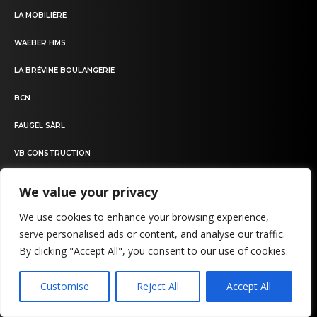
LA MOBILIÈRE
WAEBER HMS
LA BRÉVINE BOULANGERIE
BCN
FAUGEL SÀRL
VB CONSTRUCTION
PHARMACIEPLUS
We value your privacy
CENTRE SAS
We use cookies to enhance your browsing experience,
serve personalised ads or content, and analyse our traffic.
By clicking "Accept All", you consent to our use of cookies.
CONTACT
Customise
Reject All
Accept All