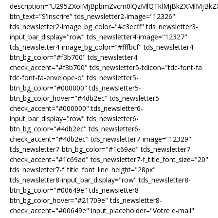
description="U295ZXolMjBpbmZvcm0lQzMlQTklMjBkZXMlMjB
btn_text="S'inscrire" tds_newsletter2-image="12326"
tds_newsletter2-image_bg_color="#c3ecff" tds_newsletter3-
input_bar_display="row" tds_newsletter4-image="12327"
tds_newsletter4-image_bg_color="#fffbcf" tds_newsletter4-
btn_bg_color="#f3b700" tds_newsletter4-
check_accent="#f3b700" tds_newsletter5-tdicon="tdc-font-fa
tdc-font-fa-envelope-o" tds_newsletter5-
btn_bg_color="#000000" tds_newsletter5-
btn_bg_color_hover="#4db2ec" tds_newsletter5-
check_accent="#000000" tds_newsletter6-
input_bar_display="row" tds_newsletter6-
btn_bg_color="#4db2ec" tds_newsletter6-
check_accent="#4db2ec" tds_newsletter7-image="12329"
tds_newsletter7-btn_bg_color="#1c69ad" tds_newsletter7-
check_accent="#1c69ad" tds_newsletter7-f_title_font_size="20"
tds_newsletter7-f_title_font_line_height="28px"
tds_newsletter8-input_bar_display="row" tds_newsletter8-
btn_bg_color="#00649e" tds_newsletter8-
btn_bg_color_hover="#21709e" tds_newsletter8-
check_accent="#00649e" input_placeholder="Votre e-mail"