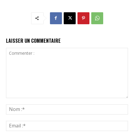
LAISSER UN COMMENTAIRE
Commenter
:
N
:*
Ema
:*