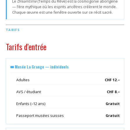
Le
Dreamtime
(Temps du Rêve) est la cosmogonie aborigène
— l’ère mythique où les esprits ancêtres créèrent le monde.
Chaque œuvre est une fenêtre ouverte sur ce récit sacré.
TARIFS
Tarifs d’entrée
🎟 Musée La Grange — individuels
Adultes
CHF 12.–
AVS / étudiant
CHF 8.–
Enfants (–12 ans)
Gratuit
Passeport musées suisses
Gratuit