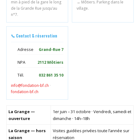
min à pied de la gare le long
→ Môtiers. Parking dans le
de la Grande Rue jusqu’au
village.
n°7.
📞 Contact & réservation
Adresse
Grand-Rue 7
NPA
2112 Môtiers
Tél.
032 861 35 10
info@fondation-bf.ch
·
fondation-bf.ch
La Grange —
1er juin – 31 octobre · Vendredi, samedi et
ouverture
dimanche · 14h–18h
La Grange — hors
Visites guidées privées toute l’année sur
saison
réservation