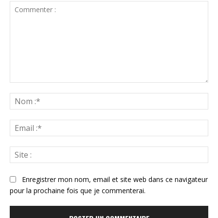
Commenter
:
N
:*
Ema
:*
Sit
:
Enregistrer mon nom, email et site web dans ce navigateur
pour la prochaine fois que je commenterai.