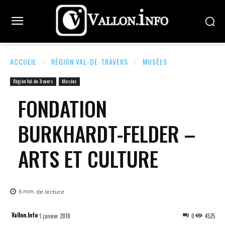
ACCUEIL
RÉGION VAL-DE-TRAVERS
MUSÉES
Région Val-de-Travers
Musées
FONDATION
BURKHARDT-FELDER –
ARTS ET CULTURE
6
min.
de lecture
Vallon.Info
1 janvier 2018
0
4525