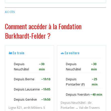
ACCÈS
Comment accéder à la Fondation
Burkhardt-Felder ?
🚂 En train
🚗 En voiture
Depuis
~30
Depuis
~30
Neuchâtel
min
Neuchâtel
min
Depuis Berne
~1h10
Depuis
~25
Pontarlier (F)
min
Depuis Lausanne
~1h05
Depuis Yverdon
~40 min
Depuis Genève
~1h50
Depuis Neuchâtel : dir.
Ligne R21, arrêt Môtiers. 5
Pontarlier → Val-de-Travers