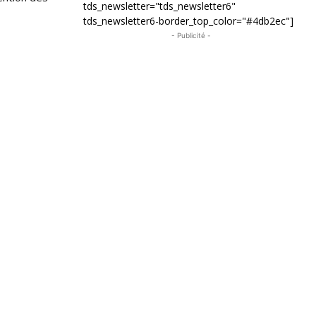
tds_newsletter="tds_newsletter6"
tds_newsletter6-border_top_color="#4db2ec"]
- Publicité -