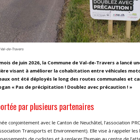
Val-de-Travers
 mois de juin 2026, la Commune de Val-de-Travers a lancé 
ère visant à améliorer la cohabitation entre véhicules mot
neaux ont été déployés le long des routes communales et c
logan « Pas de précipitation ! Doublez avec précaution ! »
portée par plusieurs partenaires
ée conjointement avec le Canton de Neuchâtel, l’association P
ssociation Transports et Environnement). Elle vise à rappeler le
passements de cyclistes et à replacer l’humain au centre de l’att