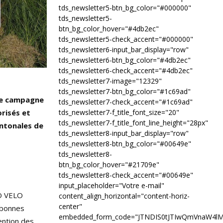
tds_newsletter5-btn_bg_color="#000000"
tds_newsletter5-
btn_bg_color_hover="#4db2ec"
tds_newsletter5-check_accent="#000000"
tds_newsletter6-input_bar_display="row"
tds_newsletter6-btn_bg_color="#4db2ec"
tds_newsletter6-check_accent="#4db2ec"
tds_newsletter7-image="12329"
tds_newsletter7-btn_bg_color="#1c69ad"
une campagne
tds_newsletter7-check_accent="#1c69ad"
tds_newsletter7-f_title_font_size="20"
orisés et
tds_newsletter7-f_title_font_line_height="28px"
antonales de
tds_newsletter8-input_bar_display="row"
tds_newsletter8-btn_bg_color="#00649e"
tds_newsletter8-
btn_bg_color_hover="#21709e"
tds_newsletter8-check_accent="#00649e"
input_placeholder="Votre e-mail"
RO VELO
content_align_horizontal="content-horiz-
center"
s bonnes
embedded_form_code="JTNDIS0tJTIwQmVnaW4l
ention des