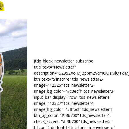
[tdn_block_newsletter_subscribe
title_text="Newsletter"
description="U295ZXolMjBpbmZvcm0lQzMlQTk
btn_text="S'inscrire" tds_newsletter2-
image="12326" tds_newsletter2-
image_bg_color="#c3ecff" tds_newsletter3-
input_bar_display="row" tds_newsletter4-
image="12327" tds_newsletter4-
image_bg_color="#fffbcf" tds_newsletter4-
btn_bg_color="#f3b700" tds_newsletter4-
check_accent="#f3b700" tds_newsletter5-
tdicon="tdc-font-fa tdc-font-fa-envelope-o"