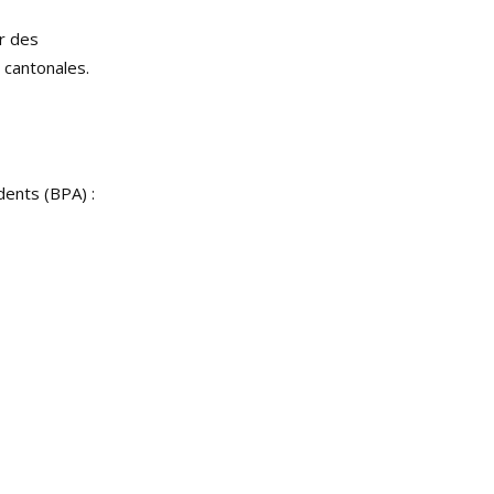
r des
 cantonales.
ents (BPA) :