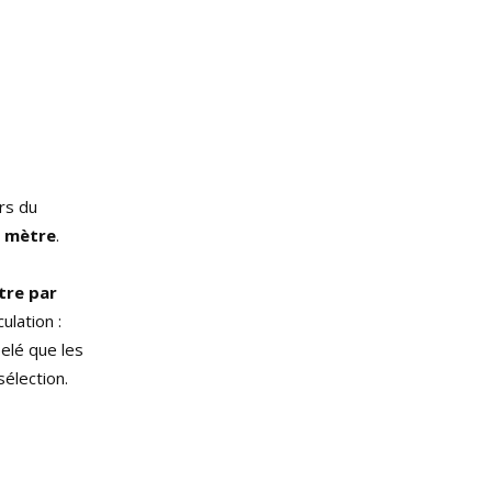
rs du
 mètre
.
tre par
ulation :
elé que les
sélection.