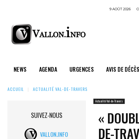
9 AOÛT 2026
C
NEWS
AGENDA
URGENCES
AVIS DE DÉCÈ
ACCUEIL
ACTUALITÉ VAL-DE-TRAVERS
Actualité Val-de-Travers
« DOUBL
SUIVEZ-NOUS
DE-TRAV
VALLON.INFO