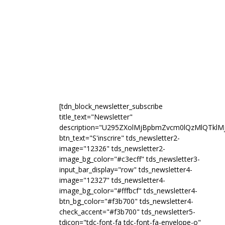
[tdn_block_newsletter_subscribe
title_text="Newsletter"
description="U295ZXolMjBpbmZvcm0lQzMlQTk
btn_text="S'inscrire" tds_newsletter2-
image="12326" tds_newsletter2-
image_bg_color="#c3ecff" tds_newsletter3-
input_bar_display="row" tds_newsletter4-
image="12327" tds_newsletter4-
image_bg_color="#fffbcf" tds_newsletter4-
btn_bg_color="#f3b700" tds_newsletter4-
check_accent="#f3b700" tds_newsletter5-
tdicon="tdc-font-fa tdc-font-fa-envelope-o"