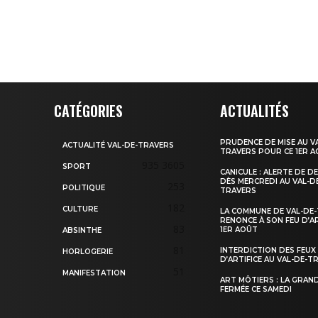
CATÉGORIES
ACTUALITÉS
PRUDENCE DE MISE AU V
ACTUALITÉ VAL-DE-TRAVERS
TRAVERS POUR CE 1ER 
935
3605
SPORT
CANICULE : ALERTE DE D
DÈS MERCREDI AU VAL-D
253
POLITIQUE
TRAVERS
182
CULTURE
LA COMMUNE DE VAL-DE
RENONCE À SON FEU D’AR
83
1ER AOÛT
ABSINTHE
81
INTERDICTION DES FEUX
HORLOGERIE
D’ARTIFICE AU VAL-DE-T
51
MANIFESTATION
ART MÔTIERS : LA GRAN
FERMÉE CE SAMEDI