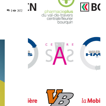
0
2472