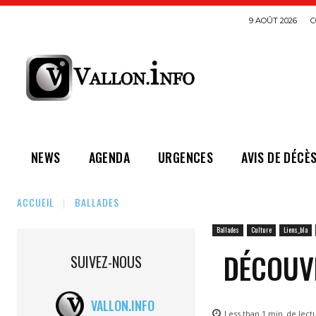
9 AOÛT 2026
C
NEWS
AGENDA
URGENCES
AVIS DE DÉCÈ
ACCUEIL
BALLADES
Ballades
Culture
Liens_bla
DÉCOUV
SUIVEZ-NOUS
VALLON.INFO
Less than 1
min.
de lect