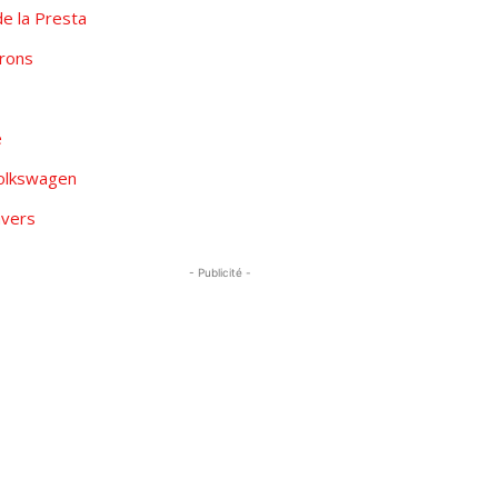
de la Presta
rons
e
olkswagen
avers
- Publicité -