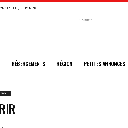
ONNECTER / REJOINDRE
- Publicité -
S
HÉBERGEMENTS
RÉGION
PETITES ANNONCES
Nature
RIR
ure