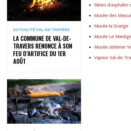
Mines d’asphalte 
Musée des Masca
Musée la Grange
ACTUALITÉ VAL-DE-TRAVERS
Musée Le Manèg
LA COMMUNE DE VAL-DE-
TRAVERS RENONCE À SON
Musée oldtimer V
FEU D’ARTIFICE DU 1ER
Vapeur Val-de-Tr
AOÛT