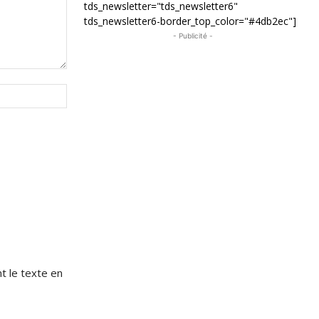
tds_newsletter="tds_newsletter6"
tds_newsletter6-border_top_color="#4db2ec"]
- Publicité -
Site
:
e
t le texte en