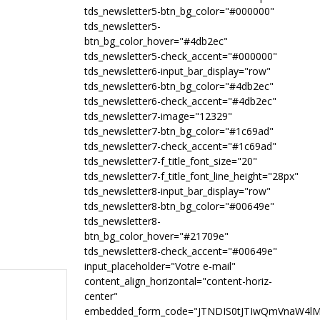
tds_newsletter5-btn_bg_color="#000000"
tds_newsletter5-
btn_bg_color_hover="#4db2ec"
tds_newsletter5-check_accent="#000000"
tds_newsletter6-input_bar_display="row"
tds_newsletter6-btn_bg_color="#4db2ec"
tds_newsletter6-check_accent="#4db2ec"
tds_newsletter7-image="12329"
tds_newsletter7-btn_bg_color="#1c69ad"
tds_newsletter7-check_accent="#1c69ad"
tds_newsletter7-f_title_font_size="20"
tds_newsletter7-f_title_font_line_height="28px"
tds_newsletter8-input_bar_display="row"
tds_newsletter8-btn_bg_color="#00649e"
tds_newsletter8-
btn_bg_color_hover="#21709e"
tds_newsletter8-check_accent="#00649e"
input_placeholder="Votre e-mail"
content_align_horizontal="content-horiz-
center"
embedded_form_code="JTNDIS0tJTIwQmVnaW4l