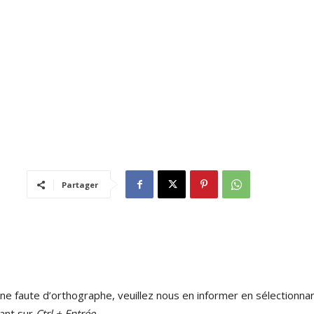
Partager
ne faute d’orthographe, veuillez nous en informer en sélectionnan
ant sur
Ctrl + Entrée
.