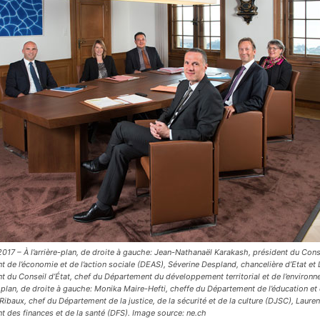
017 – À l’arrière-plan, de droite à gauche: Jean-Nathanaël Karakash, président du Conse
 de l’économie et de l’action sociale (DEAS), Séverine Despland, chancelière d’Etat et 
nt du Conseil d’État, chef du Département du développement territorial et de l’environ
plan, de droite à gauche: Monika Maire-Hefti, cheffe du Département de l’éducation et 
 Ribaux, chef du Département de la justice, de la sécurité et de la culture (DJSC), Lauren
 des finances et de la santé (DFS). Image source: ne.ch