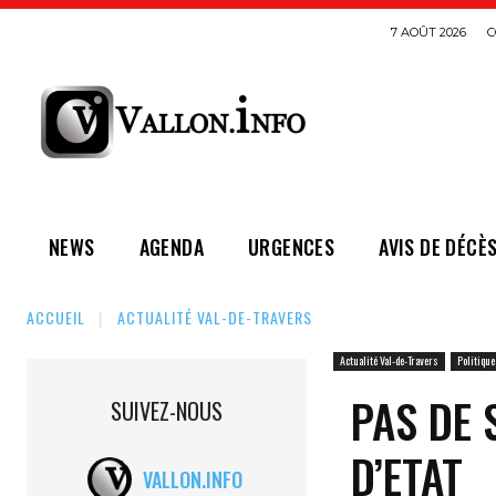
7 AOÛT 2026
C
NEWS
AGENDA
URGENCES
AVIS DE DÉCÈ
ACCUEIL
ACTUALITÉ VAL-DE-TRAVERS
Actualité Val-de-Travers
Politique
PAS DE 
SUIVEZ-NOUS
D’ETAT
VALLON.INFO