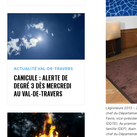
ACTUALITÉ VAL-DE-TRAVERS
CANICULE : ALERTE DE
DEGRÉ 3 DÈS MERCREDI
AU VAL-DE-TRAVERS
Législature 2013 – 2
chef du Département
Favre, vice-préside
(DDTE). Au premier 
famille (DEF), Alain
chef du Département