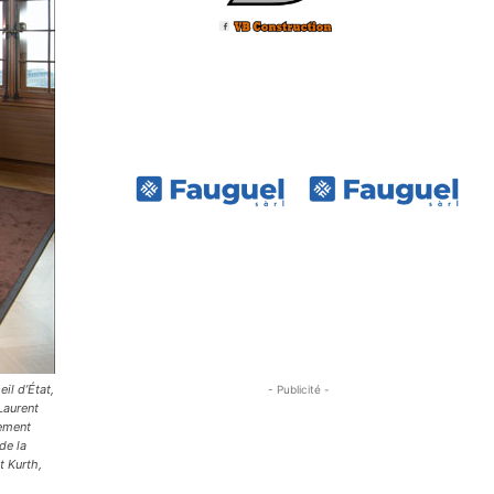
il d’État,
- Publicité -
Laurent
nement
de la
t Kurth,