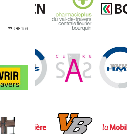
0
1686