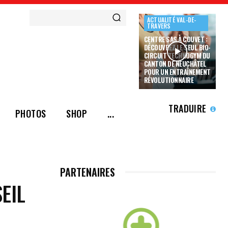
ACTUALITÉ VAL-DE-
TRAVERS
CENTRE SAS À COUVET :
DÉCOUVREZ LE SEUL BIO-
CIRCUIT TECHNOGYM DU
CANTON DE NEUCHÂTEL
POUR UN ENTRAÎNEMENT
RÉVOLUTIONNAIRE
TRADUIRE
PHOTOS
SHOP
...
PARTENAIRES
EIL