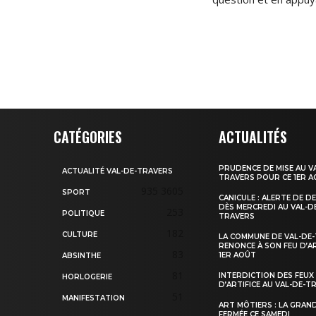
CATÉGORIES
ACTUALITÉS
PRUDENCE DE MISE AU V
ACTUALITÉ VAL-DE-TRAVERS
TRAVERS POUR CE 1ER 
935
3605
SPORT
CANICULE : ALERTE DE D
DÈS MERCREDI AU VAL-D
253
POLITIQUE
TRAVERS
182
CULTURE
LA COMMUNE DE VAL-DE
RENONCE À SON FEU D’AR
83
1ER AOÛT
ABSINTHE
81
INTERDICTION DES FEUX
HORLOGERIE
D’ARTIFICE AU VAL-DE-T
51
MANIFESTATION
ART MÔTIERS : LA GRAN
FERMÉE CE SAMEDI