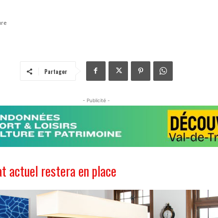
ure
Partager
- Publicité -
at actuel restera en place