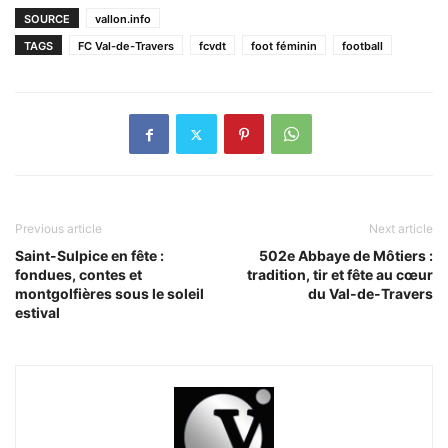
SOURCE
vallon.info
TAGS
FC Val-de-Travers
fcvdt
foot féminin
football
Previous article
Next article
Saint-Sulpice en fête :
502e Abbaye de Môtiers :
fondues, contes et
tradition, tir et fête au cœur
montgolfières sous le soleil
du Val-de-Travers
estival