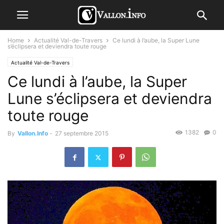
Home
Actualité Val-de-Travers
Ce lundi à l’aube, la Super Lune
s’éclipsera et deviendra toute rouge
Actualité Val-de-Travers
Ce lundi à l’aube, la Super
Lune s’éclipsera et deviendra
toute rouge
1382
0
By
Vallon.Info
-
27 septembre 2015