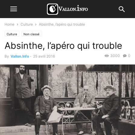
Home
Culture
Absinthe, l’apéro qui trouble
Culture
Non classé
Absinthe, l’apéro qui trouble
3000
0
By
Vallon.Info
-
25 avril 2016