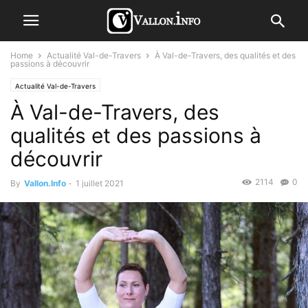
Home
Actualité Val-de-Travers
À Val-de-Travers, des qualités et des
passions à découvrir
Actualité Val-de-Travers
À Val-de-Travers, des
qualités et des passions à
découvrir
2114
0
By
Vallon.Info
-
1 juillet 2021