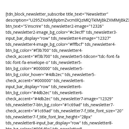
[tdn_block_newsletter_subscribe title_text="Newsletter"
description="U295ZXolMjBpbmZvcm0lQzMlQTklMjBkZXMlMjB
btn_text="S'inscrire" tds_newsletter2-image="12326"
tds_newsletter2-image_bg_color="#c3ecff" tds_newsletter3-
input_bar_display="row" tds_newsletter4-image="12327"
tds_newsletter4-image_bg_color="#fffbcf" tds_newsletter4-
btn_bg_color="#f3b700" tds_newsletter4-
check_accent="#f3b700" tds_newsletter5-tdicon="tdc-font-fa
tdc-font-fa-envelope-o" tds_newsletter5-
btn_bg_color="#000000" tds_newsletter5-
btn_bg_color_hover="#4db2ec" tds_newsletter5-
check_accent="#000000" tds_newsletter6-
input_bar_display="row" tds_newsletter6-
btn_bg_color="#4db2ec" tds_newsletter6-
check_accent="#4db2ec" tds_newsletter7-image="12329"
tds_newsletter7-btn_bg_color="#1c69ad" tds_newsletter7-
check_accent="#1c69ad" tds_newsletter7-f_title_font_size="20"
tds_newsletter7-f_title_font_line_height="28px"
tds_newsletter8-input_bar_display="row" tds_newsletter8-
btn_bg_color="#00649e" tds_newsletter8-