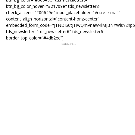
btn_bg_color_hover="#21709e" tds_newsletter8-
check_accent="#00649e" input_placeholder="Votre e-mail"
content_align_horizontal="content-horiz-center"
embedded_form_code="JTNDIS0tJTIwQmVnaW4lMjBNYWlsY2hp
tds_newsletter="tds_newsletter6" tds_newsletter6-
border_top_color="#4db2ec"]
- Publicité -