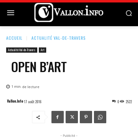
ACCUEIL
ACTUALITÉ VAL-DE-TRAVERS
Actualité Val-de-Travers
Art
OPEN B’ART
1
min.
de lecture
Vallon.Info
17 août 2016
0
2522
- Publicité -