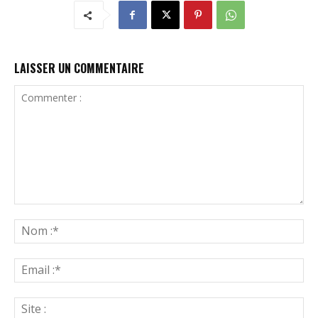
LAISSER UN COMMENTAIRE
Commenter
:
N
:*
Ema
:*
Sit