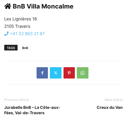
BnB Villa Moncalme
Les Lignières 16
2105 Travers
+41
32 863 21 87
TAGS
BnB
Previous article
Next article
Jurabelle BnB – La Côte-aux-
Creux du Van
Fées, Val-de-Travers