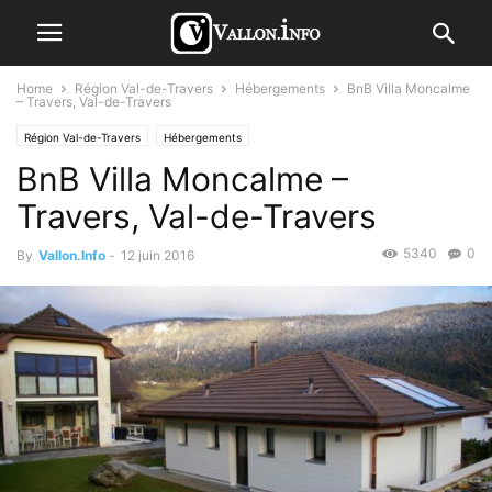
Home
Région Val-de-Travers
Hébergements
BnB Villa Moncalme
– Travers, Val-de-Travers
Région Val-de-Travers
Hébergements
BnB Villa Moncalme –
Travers, Val-de-Travers
5340
0
By
Vallon.Info
-
12 juin 2016