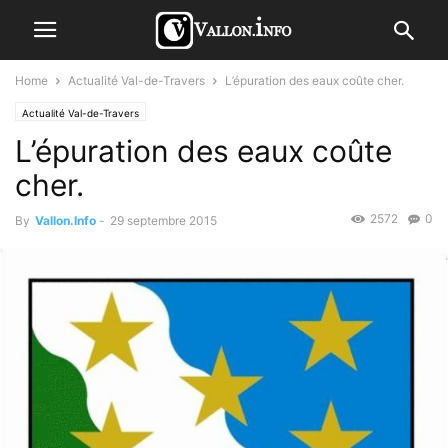
Home
Actualité Val-de-Travers
L’épuration des eaux coûte cher.
Actualité Val-de-Travers
L’épuration des eaux coûte
cher.
2572
0
By
Vallon.Info
-
29 septembre 2015