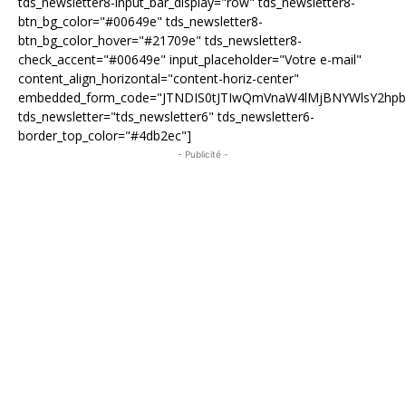
tds_newsletter8-input_bar_display="row" tds_newsletter8-
btn_bg_color="#00649e" tds_newsletter8-
btn_bg_color_hover="#21709e" tds_newsletter8-
check_accent="#00649e" input_placeholder="Votre e-mail"
content_align_horizontal="content-horiz-center"
embedded_form_code="JTNDIS0tJTIwQmVnaW4lMjBNYWlsY2hp
tds_newsletter="tds_newsletter6" tds_newsletter6-
border_top_color="#4db2ec"]
- Publicité -