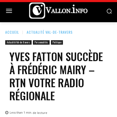
ACCUEIL
ACTUALITÉ VAL-DE-TRAVERS
Actualité Val-de-Travers
Personnalités
Politique
YVES FATTON SUCCÈDE
À FRÉDÉRIC MAIRY –
RTN VOTRE RADIO
RÉGIONALE
Less than 1
min.
de lecture