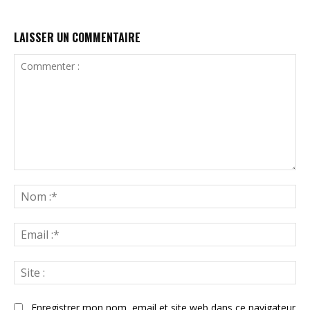
LAISSER UN COMMENTAIRE
Commenter
:
N
:*
Ema
:*
Sit
:
Enregistrer mon nom, email et site web dans ce navigateur