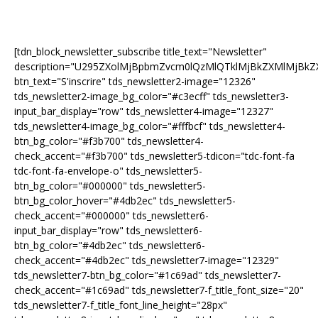
[tdn_block_newsletter_subscribe title_text="Newsletter"
description="U295ZXolMjBpbmZvcm0lQzMlQTklMjBkZXMlMjB
btn_text="S'inscrire" tds_newsletter2-image="12326"
tds_newsletter2-image_bg_color="#c3ecff" tds_newsletter3-
input_bar_display="row" tds_newsletter4-image="12327"
tds_newsletter4-image_bg_color="#fffbcf" tds_newsletter4-
btn_bg_color="#f3b700" tds_newsletter4-
check_accent="#f3b700" tds_newsletter5-tdicon="tdc-font-fa
tdc-font-fa-envelope-o" tds_newsletter5-
btn_bg_color="#000000" tds_newsletter5-
btn_bg_color_hover="#4db2ec" tds_newsletter5-
check_accent="#000000" tds_newsletter6-
input_bar_display="row" tds_newsletter6-
btn_bg_color="#4db2ec" tds_newsletter6-
check_accent="#4db2ec" tds_newsletter7-image="12329"
tds_newsletter7-btn_bg_color="#1c69ad" tds_newsletter7-
check_accent="#1c69ad" tds_newsletter7-f_title_font_size="20"
tds_newsletter7-f_title_font_line_height="28px"