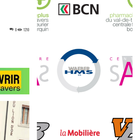
0
1210