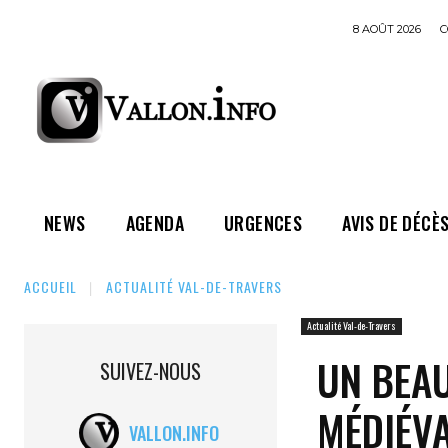
8 AOÛT 2026
C
NEWS
AGENDA
URGENCES
AVIS DE DÉCÈ
ACCUEIL
ACTUALITÉ VAL-DE-TRAVERS
Actualité Val-de-Travers
UN BEAU
SUIVEZ-NOUS
MÉDIÉVA
VALLON.INFO