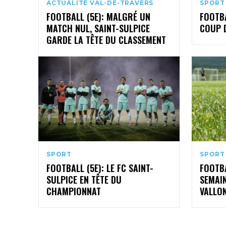
ACTUALITÉ VAL-DE-TRAVERS
SPORT
FOOTBALL (5E): MALGRÉ UN
FOOTBA
MATCH NUL, SAINT-SULPICE
COUP D
GARDE LA TÊTE DU CLASSEMENT
SPORT
SPORT
FOOTBALL (5E): LE FC SAINT-
FOOTBA
SULPICE EN TÊTE DU
SEMAI
CHAMPIONNAT
VALLO