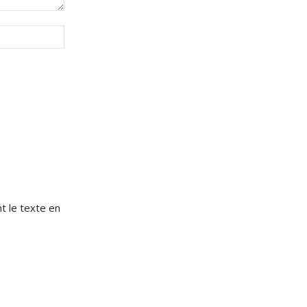
Site
:
e
t le texte en