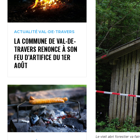
ACTUALITÉ VAL-DE-TRAVERS
LA COMMUNE DE VAL-DE-
TRAVERS RENONCE À SON
FEU D’ARTIFICE DU 1ER
AOÛT
Le vieil abri forestier va f