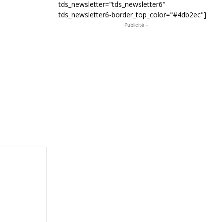
tds_newsletter="tds_newsletter6"
tds_newsletter6-border_top_color="#4db2ec"]
- Publicité -