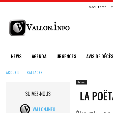
8 AOÛT 2026
C
NEWS
AGENDA
URGENCES
AVIS DE DÉCÈ
ACCUEIL
BALLADES
Ballades
LA POËT
SUIVEZ-NOUS
VALLON.INFO
Less than 1
min.
de lect