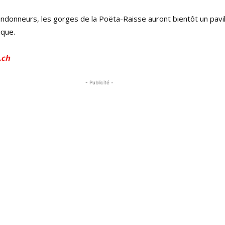
andonneurs, les gorges de la Poëta-Raisse auront bientôt un pavil
ique.
.ch
- Publicité -