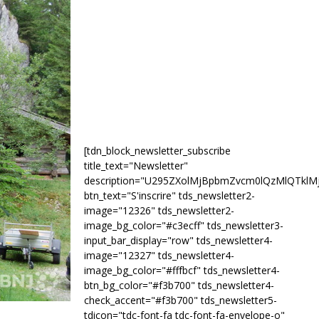
[tdn_block_newsletter_subscribe
title_text="Newsletter"
description="U295ZXolMjBpbmZvcm0lQzMlQTk
btn_text="S'inscrire" tds_newsletter2-
image="12326" tds_newsletter2-
image_bg_color="#c3ecff" tds_newsletter3-
input_bar_display="row" tds_newsletter4-
image="12327" tds_newsletter4-
image_bg_color="#fffbcf" tds_newsletter4-
btn_bg_color="#f3b700" tds_newsletter4-
check_accent="#f3b700" tds_newsletter5-
tdicon="tdc-font-fa tdc-font-fa-envelope-o"