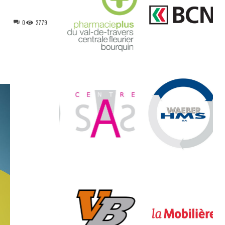
0
2779