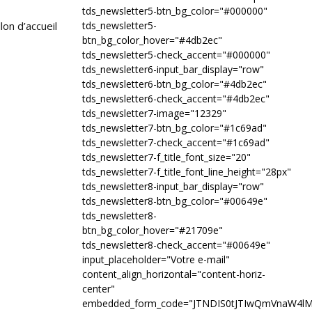
tds_newsletter5-btn_bg_color="#000000"
tds_newsletter5-
lon d’accueil
btn_bg_color_hover="#4db2ec"
tds_newsletter5-check_accent="#000000"
tds_newsletter6-input_bar_display="row"
tds_newsletter6-btn_bg_color="#4db2ec"
tds_newsletter6-check_accent="#4db2ec"
tds_newsletter7-image="12329"
tds_newsletter7-btn_bg_color="#1c69ad"
tds_newsletter7-check_accent="#1c69ad"
tds_newsletter7-f_title_font_size="20"
tds_newsletter7-f_title_font_line_height="28px"
tds_newsletter8-input_bar_display="row"
tds_newsletter8-btn_bg_color="#00649e"
tds_newsletter8-
btn_bg_color_hover="#21709e"
tds_newsletter8-check_accent="#00649e"
input_placeholder="Votre e-mail"
content_align_horizontal="content-horiz-
center"
embedded_form_code="JTNDIS0tJTIwQmVnaW4l