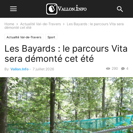
Home
Actualité Val-de-Travers
Les Bayards : le parcours Vita sera
démonté cet été
Actualité Val-de-Travers
Sport
Les Bayards : le parcours Vita
sera démonté cet été
290
4
By
Vallon.Info
-
7 juillet 2026