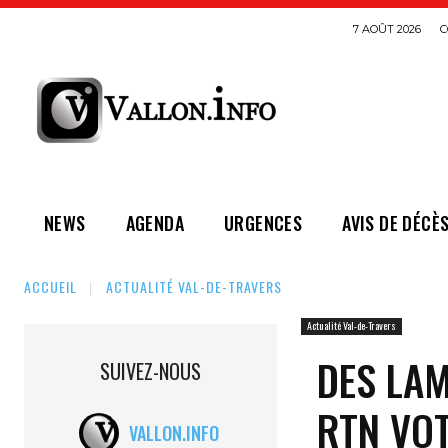
7 AOÛT 2026
C
NEWS
AGENDA
URGENCES
AVIS DE DÉCÈ
ACCUEIL
ACTUALITÉ VAL-DE-TRAVERS
Actualité Val-de-Travers
DES LAM
SUIVEZ-NOUS
RTN VO
VALLON.INFO