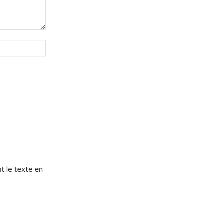
Site
:
e
t le texte en