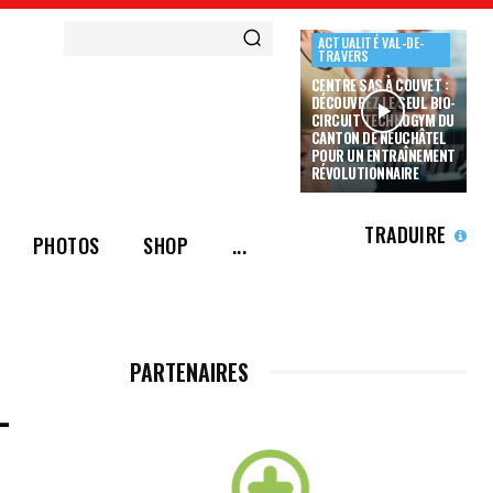
ACTUALITÉ VAL-DE-
TRAVERS
CENTRE SAS À COUVET :
DÉCOUVREZ LE SEUL BIO-
CIRCUIT TECHNOGYM DU
CANTON DE NEUCHÂTEL
POUR UN ENTRAÎNEMENT
RÉVOLUTIONNAIRE
TRADUIRE
PHOTOS
SHOP
...
PARTENAIRES
–