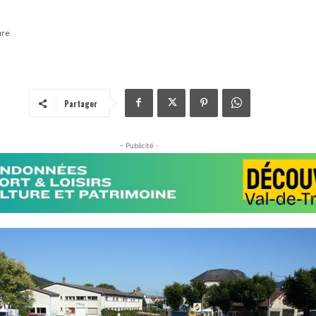
ure
Partager
- Publicité -