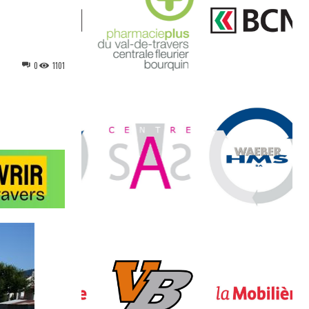
0
1101