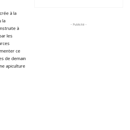
crée à la
 la
- Publicité -
nstruite à
par les
urces
gmenter ce
les de demain
ne apiculture