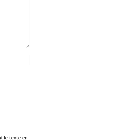
Site
:
e
t le texte en