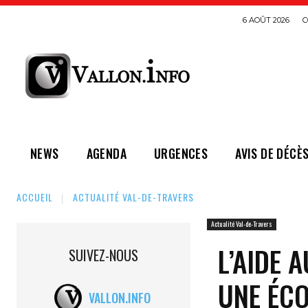
6 AOÛT 2026
C
NEWS
AGENDA
URGENCES
AVIS DE DÉCÈ
ACCUEIL
ACTUALITÉ VAL-DE-TRAVERS
Actualité Val-de-Travers
L’AIDE 
SUIVEZ-NOUS
UNE ÉCO
VALLON.INFO