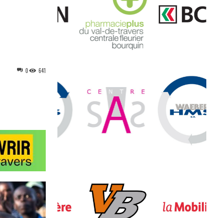
0
641