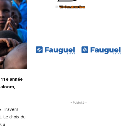
e 11e année
haloom,
- Publicité -
de-Travers
. Le choix du
s à