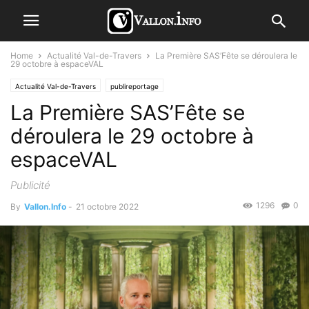
Home
Actualité Val-de-Travers
La Première SAS’Fête se déroulera le
29 octobre à espaceVAL
Actualité Val-de-Travers
publireportage
La Première SAS’Fête se
déroulera le 29 octobre à
espaceVAL
Publicité
1296
0
By
Vallon.Info
-
21 octobre 2022