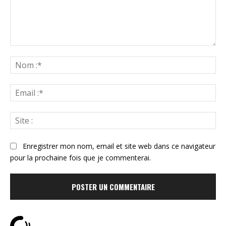
Commenter
:
N
:*
Ema
:*
Sit
:
Enregistrer mon nom, email et site web dans ce navigateur
pour la prochaine fois que je commenterai.