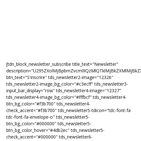
[tdn_block_newsletter_subscribe title_text="Newsletter"
description="U295ZXolMjBpbmZvcm0lQzMlQTklMjBkZXMlMjB
btn_text="S'inscrire" tds_newsletter2-image="12326"
tds_newsletter2-image_bg_color="#c3ecff" tds_newsletter3-
input_bar_display="row" tds_newsletter4-image="12327"
tds_newsletter4-image_bg_color="#fffbcf" tds_newsletter4-
btn_bg_color="#f3b700" tds_newsletter4-
check_accent="#f3b700" tds_newsletter5-tdicon="tdc-font-fa
tdc-font-fa-envelope-o" tds_newsletter5-
btn_bg_color="#000000" tds_newsletter5-
btn_bg_color_hover="#4db2ec" tds_newsletter5-
check_accent="#000000" tds_newsletter6-