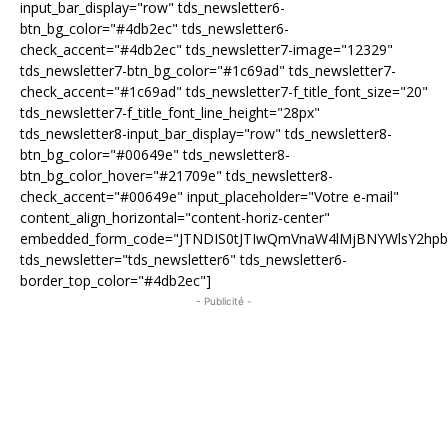
input_bar_display="row" tds_newsletter6-
btn_bg_color="#4db2ec" tds_newsletter6-
check_accent="#4db2ec" tds_newsletter7-image="12329"
tds_newsletter7-btn_bg_color="#1c69ad" tds_newsletter7-
check_accent="#1c69ad" tds_newsletter7-f_title_font_size="20"
tds_newsletter7-f_title_font_line_height="28px"
tds_newsletter8-input_bar_display="row" tds_newsletter8-
btn_bg_color="#00649e" tds_newsletter8-
btn_bg_color_hover="#21709e" tds_newsletter8-
check_accent="#00649e" input_placeholder="Votre e-mail"
content_align_horizontal="content-horiz-center"
embedded_form_code="JTNDIS0tJTIwQmVnaW4lMjBNYWlsY2hp
tds_newsletter="tds_newsletter6" tds_newsletter6-
border_top_color="#4db2ec"]
- Publicité -