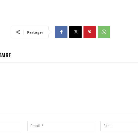
Partager
TAIRE
Nom
Email
:*
:*