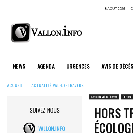
8 AOÛT 2026
C
NEWS
AGENDA
URGENCES
AVIS DE DÉCÈ
ACCUEIL
ACTUALITÉ VAL-DE-TRAVERS
Actualité Val-de-Travers
Culture
HORS TR
SUIVEZ-NOUS
ÉCOLOG
VALLON.INFO