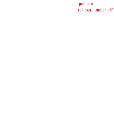
–publicité–
[adkingpro banner= »4