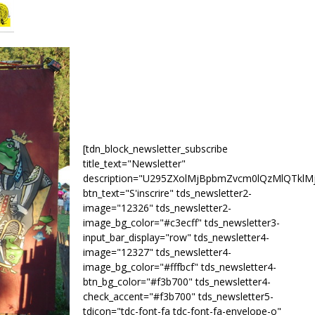
[tdn_block_newsletter_subscribe
title_text="Newsletter"
description="U295ZXolMjBpbmZvcm0lQzMlQTk
btn_text="S'inscrire" tds_newsletter2-
image="12326" tds_newsletter2-
image_bg_color="#c3ecff" tds_newsletter3-
input_bar_display="row" tds_newsletter4-
image="12327" tds_newsletter4-
image_bg_color="#fffbcf" tds_newsletter4-
btn_bg_color="#f3b700" tds_newsletter4-
check_accent="#f3b700" tds_newsletter5-
tdicon="tdc-font-fa tdc-font-fa-envelope-o"