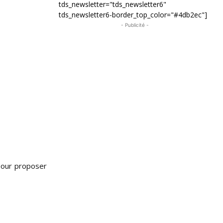
tds_newsletter="tds_newsletter6"
tds_newsletter6-border_top_color="#4db2ec"]
- Publicité -
 pour proposer