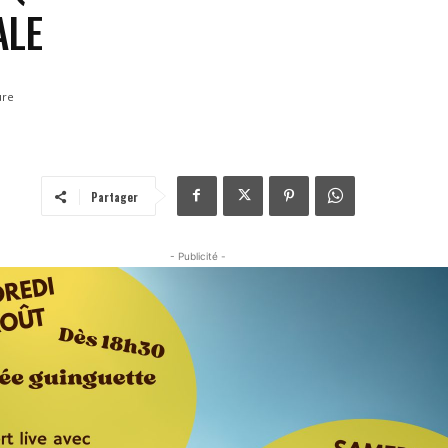
ALE
ure
Partager
- Publicité -