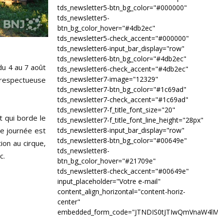
tds_newsletter5-btn_bg_color="#000000"
tds_newsletter5-
btn_bg_color_hover="#4db2ec"
tds_newsletter5-check_accent="#000000"
tds_newsletter6-input_bar_display="row"
tds_newsletter6-btn_bg_color="#4db2ec"
du 4 au 7 août
tds_newsletter6-check_accent="#4db2ec"
tds_newsletter7-image="12329"
 respectueuse
tds_newsletter7-btn_bg_color="#1c69ad"
tds_newsletter7-check_accent="#1c69ad"
tds_newsletter7-f_title_font_size="20"
t qui borde le
tds_newsletter7-f_title_font_line_height="28px"
te journée est
tds_newsletter8-input_bar_display="row"
tds_newsletter8-btn_bg_color="#00649e"
ion au cirque,
tds_newsletter8-
c.
btn_bg_color_hover="#21709e"
tds_newsletter8-check_accent="#00649e"
input_placeholder="Votre e-mail"
content_align_horizontal="content-horiz-
center"
embedded_form_code="JTNDIS0tJTIwQmVnaW4l