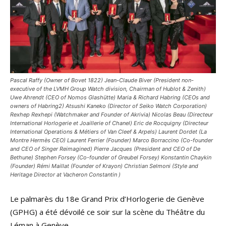
Pascal Raffy (Owner of Bovet 1822) Jean-Claude Biver (President non-
executive of the LVMH Group Watch division, Chairman of Hublot & Zenith)
Uwe Ahrendt (CEO of Nomos Glashütte) Maria & Richard Habring (CEOs and
owners of Habring2) Atsushi Kaneko (Director of Seiko Watch Corporation)
Rexhep Rexhepi (Watchmaker and Founder of Akrivia) Nicolas Beau (Directeur
International Horlogerie et Joaillerie of Chanel) Eric de Rocquigny (Directeur
International Operations & Métiers of Van Cleef & Arpels) Laurent Dordet (La
Montre Hermès CEO) Laurent Ferrier (Founder) Marco Borraccino (Co-founder
and CEO of Singer Reimagined) Pierre Jacques (President and CEO of De
Bethune) Stephen Forsey (Co-founder of Greubel Forsey) Konstantin Chaykin
(Founder) Rémi Maillat (Founder of Krayon) Christian Selmoni (Style and
Heritage Director at Vacheron Constantin )
Le palmarès du 18e Grand Prix d’Horlogerie de Genève
(GPHG) a été dévoilé ce soir sur la scène du Théâtre du
Léman à Genève.