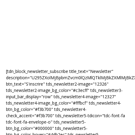
[tdn_block_newsletter_subscribe title_text="Newsletter"
description="U295ZXolMjBpbmZvcm0lQzMlQTklMjBkZXMlMjB
btn_text="S'inscrire" tds_newsletter2-image="12326"
tds_newsletter2-image_bg_color="#c3ecff" tds_newsletter3-
input_bar_display="row" tds_newsletter4-image="12327"
tds_newsletter4-image_bg_color="#fffbcf" tds_newsletter4-
btn_bg_color="#f3b700" tds_newsletter4-
check_accent="#f3b700" tds_newsletter5-tdicon="tdc-font-fa
tdc-font-fa-envelope-o" tds_newsletter5-
btn_bg_color="#000000" tds_newsletter5-
btn_bg_color_hover="#4db2ec" tds_newsletter5-