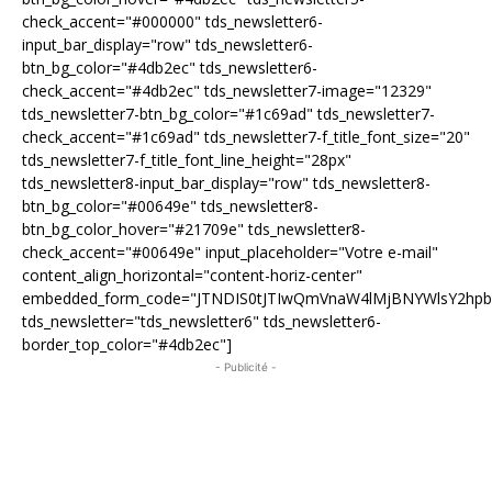
check_accent="#000000" tds_newsletter6-
input_bar_display="row" tds_newsletter6-
btn_bg_color="#4db2ec" tds_newsletter6-
check_accent="#4db2ec" tds_newsletter7-image="12329"
tds_newsletter7-btn_bg_color="#1c69ad" tds_newsletter7-
check_accent="#1c69ad" tds_newsletter7-f_title_font_size="20"
tds_newsletter7-f_title_font_line_height="28px"
tds_newsletter8-input_bar_display="row" tds_newsletter8-
btn_bg_color="#00649e" tds_newsletter8-
btn_bg_color_hover="#21709e" tds_newsletter8-
check_accent="#00649e" input_placeholder="Votre e-mail"
content_align_horizontal="content-horiz-center"
embedded_form_code="JTNDIS0tJTIwQmVnaW4lMjBNYWlsY2hp
tds_newsletter="tds_newsletter6" tds_newsletter6-
border_top_color="#4db2ec"]
- Publicité -