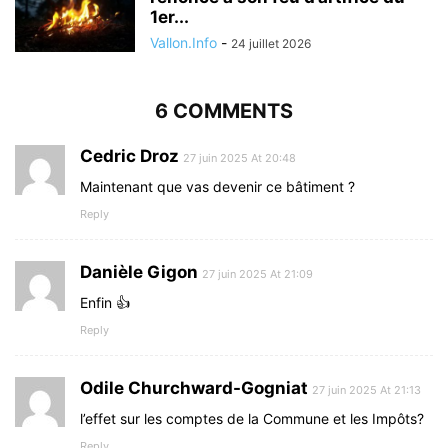
1er...
Vallon.Info
-
24 juillet 2026
6 COMMENTS
Cedric Droz
27 juin 2025 At 20:48
Maintenant que vas devenir ce bâtiment ?
Reply
Danièle Gigon
27 juin 2025 At 21:09
Enfin 👍
Reply
Odile Churchward-Gogniat
27 juin 2025 At 21:13
l’effet sur les comptes de la Commune et les Impôts?
Reply