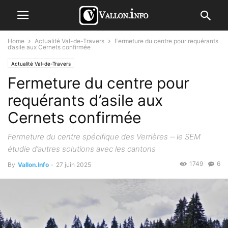
Home
Actualité Val-de-Travers
Fermeture du centre pour requérants
d’asile aux Cernets confirmée
Actualité Val-de-Travers
Fermeture du centre pour
requérants d’asile aux
Cernets confirmée
Fermeture du centre spécifique des Verrières ‒ le SEM
étudie d’autres solutions avec les cantons
1749
6
By
Vallon.Info
-
27 juin 2025