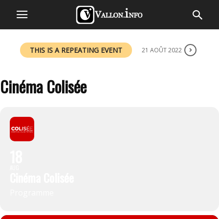
THIS IS A REPEATING EVENT
21 AOÛT 2022
Cinéma Colisée
18
AUG
Cinéma Colisée
Programme