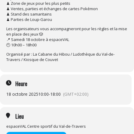
♟ Zone de jeux pour les plus petits
♟ Ventes, parties et échanges de cartes Pokémon
♟ Stand des samaritains
♟ Parties de Loup-Garou
Les organisateurs vous accompagneront pour les règles et la mise
en place des jeux 🎲
📍 Samedi 18 octobre à espaceVAL
🕙 10h00 – 18h00
Organisé par : La Cabane du Hibou / Ludothèque du Val-de-
Travers / Kiosque de Couvet
Heure
18 octobre 2025
10:00
-
18:00
(GMT+02:00)
Lieu
espaceVAL Centre sportif du Val-de-Travers