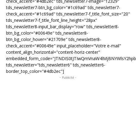
check_accent="#4db2ec" tds_newsletter7-image="12329"
tds_newsletter7-btn_bg_color="#1c69ad" tds_newsletter7-
check_accent="#1c69ad" tds_newsletter7-f_title_font_size="20"
tds_newsletter7-f_title_font_line_height="28px"
tds_newsletter8-input_bar_display="row" tds_newsletter8-
btn_bg_color="#00649e" tds_newsletter8-
btn_bg_color_hover="#21709e" tds_newsletter8-
check_accent="#00649e" input_placeholder="Votre e-mail"
content_align_horizontal="content-horiz-center"
embedded_form_code="JTNDIS0tJTIwQmVnaW4lMjBNYWlsY2hp
tds_newsletter="tds_newsletter6" tds_newsletter6-
border_top_color="#4db2ec"]
- Publicité -