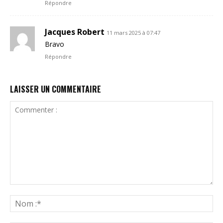
Répondre
Jacques Robert
11 mars 2025 à 07:47
Bravo
Répondre
LAISSER UN COMMENTAIRE
Commenter
:
N
:*