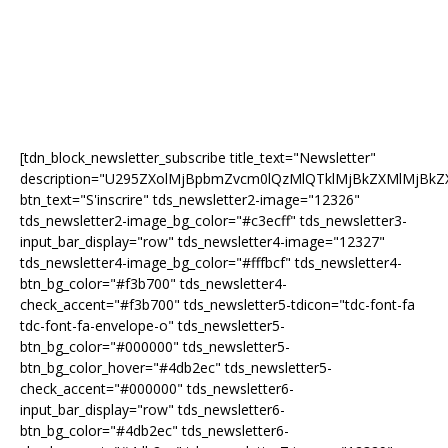
[tdn_block_newsletter_subscribe title_text="Newsletter"
description="U295ZXolMjBpbmZvcm0lQzMlQTklMjBkZXMlMjB
btn_text="S'inscrire" tds_newsletter2-image="12326"
tds_newsletter2-image_bg_color="#c3ecff" tds_newsletter3-
input_bar_display="row" tds_newsletter4-image="12327"
tds_newsletter4-image_bg_color="#fffbcf" tds_newsletter4-
btn_bg_color="#f3b700" tds_newsletter4-
check_accent="#f3b700" tds_newsletter5-tdicon="tdc-font-fa
tdc-font-fa-envelope-o" tds_newsletter5-
btn_bg_color="#000000" tds_newsletter5-
btn_bg_color_hover="#4db2ec" tds_newsletter5-
check_accent="#000000" tds_newsletter6-
input_bar_display="row" tds_newsletter6-
btn_bg_color="#4db2ec" tds_newsletter6-