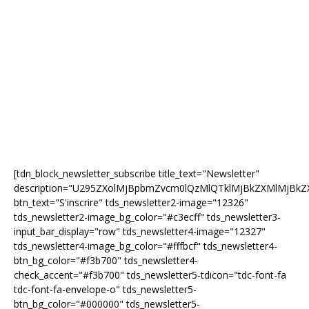
[tdn_block_newsletter_subscribe title_text="Newsletter"
description="U295ZXolMjBpbmZvcm0lQzMlQTklMjBkZXMlMjB
btn_text="S'inscrire" tds_newsletter2-image="12326"
tds_newsletter2-image_bg_color="#c3ecff" tds_newsletter3-
input_bar_display="row" tds_newsletter4-image="12327"
tds_newsletter4-image_bg_color="#fffbcf" tds_newsletter4-
btn_bg_color="#f3b700" tds_newsletter4-
check_accent="#f3b700" tds_newsletter5-tdicon="tdc-font-fa
tdc-font-fa-envelope-o" tds_newsletter5-
btn_bg_color="#000000" tds_newsletter5-