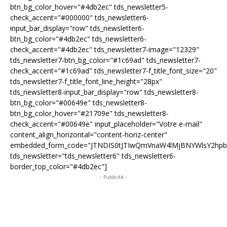
btn_bg_color_hover="#4db2ec" tds_newsletter5-
check_accent="#000000" tds_newsletter6-
input_bar_display="row" tds_newsletter6-
btn_bg_color="#4db2ec" tds_newsletter6-
check_accent="#4db2ec" tds_newsletter7-image="12329"
tds_newsletter7-btn_bg_color="#1c69ad" tds_newsletter7-
check_accent="#1c69ad" tds_newsletter7-f_title_font_size="20"
tds_newsletter7-f_title_font_line_height="28px"
tds_newsletter8-input_bar_display="row" tds_newsletter8-
btn_bg_color="#00649e" tds_newsletter8-
btn_bg_color_hover="#21709e" tds_newsletter8-
check_accent="#00649e" input_placeholder="Votre e-mail"
content_align_horizontal="content-horiz-center"
embedded_form_code="JTNDIS0tJTIwQmVnaW4lMjBNYWlsY2hp
tds_newsletter="tds_newsletter6" tds_newsletter6-
border_top_color="#4db2ec"]
- Publicité -