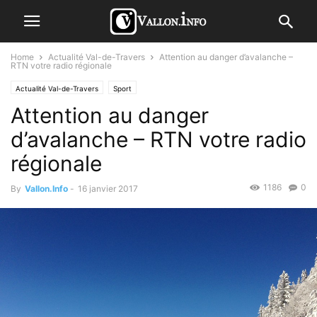
Home
Actualité Val-de-Travers
Attention au danger d’avalanche –
RTN votre radio régionale
Actualité Val-de-Travers
Sport
Attention au danger
d’avalanche – RTN votre radio
régionale
1186
0
By
Vallon.Info
-
16 janvier 2017