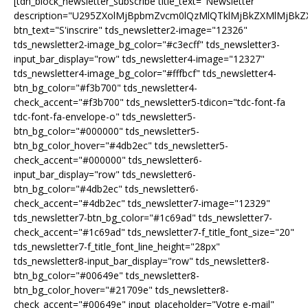
[tdn_block_newsletter_subscribe title_text="Newsletter"
description="U295ZXolMjBpbmZvcm0lQzMlQTklMjBkZXMlMjB
btn_text="S'inscrire" tds_newsletter2-image="12326"
tds_newsletter2-image_bg_color="#c3ecff" tds_newsletter3-
input_bar_display="row" tds_newsletter4-image="12327"
tds_newsletter4-image_bg_color="#fffbcf" tds_newsletter4-
btn_bg_color="#f3b700" tds_newsletter4-
check_accent="#f3b700" tds_newsletter5-tdicon="tdc-font-fa
tdc-font-fa-envelope-o" tds_newsletter5-
btn_bg_color="#000000" tds_newsletter5-
btn_bg_color_hover="#4db2ec" tds_newsletter5-
check_accent="#000000" tds_newsletter6-
input_bar_display="row" tds_newsletter6-
btn_bg_color="#4db2ec" tds_newsletter6-
check_accent="#4db2ec" tds_newsletter7-image="12329"
tds_newsletter7-btn_bg_color="#1c69ad" tds_newsletter7-
check_accent="#1c69ad" tds_newsletter7-f_title_font_size="20"
tds_newsletter7-f_title_font_line_height="28px"
tds_newsletter8-input_bar_display="row" tds_newsletter8-
btn_bg_color="#00649e" tds_newsletter8-
btn_bg_color_hover="#21709e" tds_newsletter8-
check_accent="#00649e" input_placeholder="Votre e-mail"