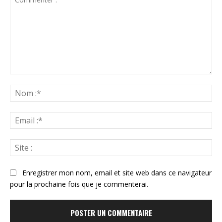
Commenter
:
N
:*
Ema
:*
Sit
:
Enregistrer mon nom, email et site web dans ce navigateur
pour la prochaine fois que je commenterai.