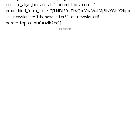
content_align_horizontal="content-horiz-center"
embedded_form_code="JTNDIS0tJTIwQmVnaW4lMjBNYWlsY2hp
tds_newsletter="tds_newsletter6" tds_newsletter6-
border_top_color="#4db2ec"]
- Publicité -