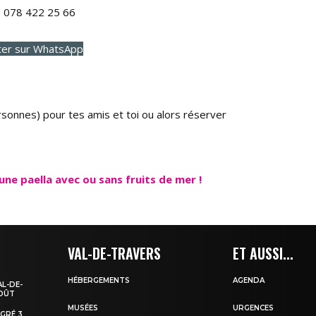
au 078 422 25 66
ter sur WhatsApp
rsonnes) pour tes amis et toi ou alors réserver
une paella avec ou sans fruits de mer !
VAL-DE-TRAVERS
ET AUSSI...
HÉBERGEMENTS
AGENDA
AL-DE-
AOÛT
MUSÉES
URGENCES
EGRÉ 3