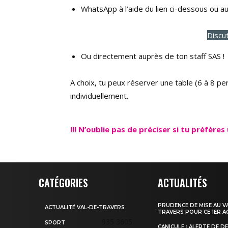
WhatsApp à l’aide du lien ci-dessous ou 
Discu
Ou directement auprès de ton staff SAS !
A choix, tu peux réserver une table (6 à 8 pe
individuellement.
!!!
N’oublie pas de préciser si tu préfères 
CATÉGORIES
ACTUALITÉS
PRUDENCE DE MISE AU V
ACTUALITÉ VAL-DE-TRAVERS
TRAVERS POUR CE 1ER 
935
3605
SPORT
CANICULE : ALERTE DE D