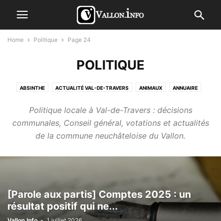
Home
Politique
Page 24
POLITIQUE
ABSINTHE
ACTUALITÉ VAL-DE-TRAVERS
ANIMAUX
ANNUAIRE
ART
AUTOMOBILE
AVIS DE DÉCÈS
BALLADES
Politique locale à Val-de-Travers : décisions
CONTENU SPONSORISÉ
COURRIER DU VAL-DETRAVERS HEBDO
communales, Conseil général, votations et actualités
CULTURE
ENFANTS
ENTREPRISES
FLUX INSTAGRAM
de la commune neuchâteloise du Vallon.
GASTRONOMIE
HÉBERGEMENT
HORLOGERIE
HUMOUR
INTERNET
LETTRES OUVERTES
LIENS_BLA
LIFESTYLE
MANIFESTATION
NAISSANCES
NATURE
NON CLASSÉ
PERSONNALITÉS
PHOTOS
POLITIQUE
PUBLIREPORTAGE
RÉGION VAL-DE-TRAVERS
REGISTRE DU COMMERCE
SITE VALLON.INFO
[Parole aux partis] Comptes 2025 : un
résultat positif qui ne...
SPORT
TOURISME
TWEETS
URGENCES
VAL-DE-TRAVERS
Vallon.Info
-
1 juillet 2026