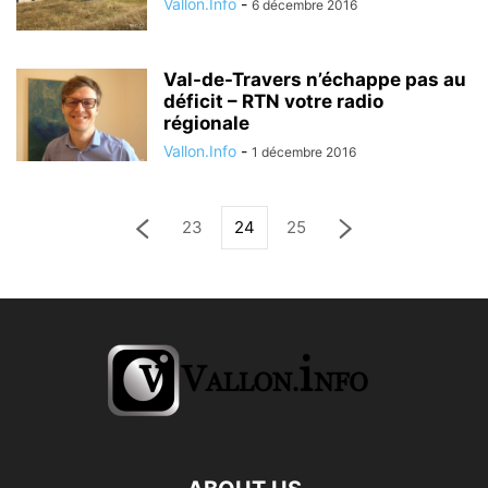
Vallon.Info
-
6 décembre 2016
Val-de-Travers n’échappe pas au
déficit – RTN votre radio
régionale
Vallon.Info
-
1 décembre 2016
23
24
25