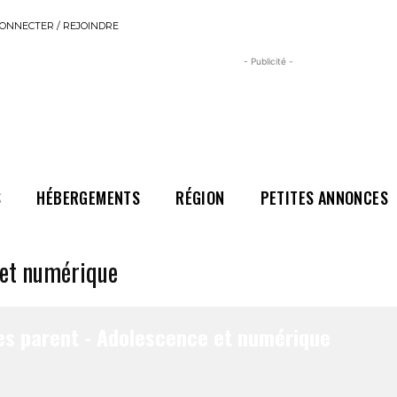
ONNECTER / REJOINDRE
- Publicité -
S
HÉBERGEMENTS
RÉGION
PETITES ANNONCES
 et numérique
es parent - Adolescence et numérique