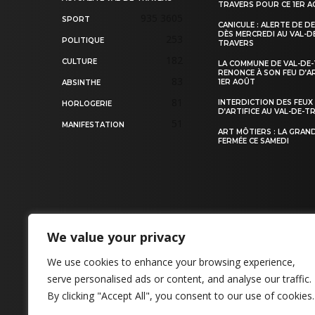
TRAVERS POUR CE 1ER 
935
3605
SPORT
CANICULE : ALERTE DE D
DÈS MERCREDI AU VAL-D
253
POLITIQUE
TRAVERS
182
CULTURE
LA COMMUNE DE VAL-DE
RENONCE À SON FEU D’AR
83
1ER AOÛT
ABSINTHE
81
INTERDICTION DES FEUX
HORLOGERIE
D’ARTIFICE AU VAL-DE-T
51
MANIFESTATION
ART MÔTIERS : LA GRAN
FERMÉE CE SAMEDI
We value your privacy
CONTACT
We use cookies to enhance your browsing experience,
serve personalised ads or content, and analyse our traffic.
By clicking "Accept All", you consent to our use of cookies.