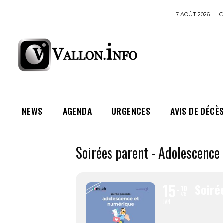
7 AOÛT 2026
C
NEWS
AGENDA
URGENCES
AVIS DE DÉCÈ
Soirées parent - Adolescence
15
Soiré
10
APR
JAN